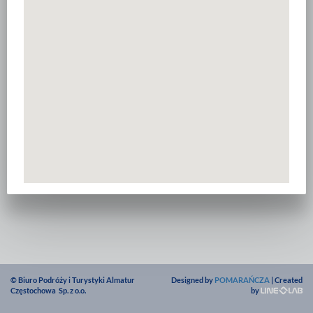
© Biuro Podróży i Turystyki Almatur
Designed by
POMARAŃCZA
| Created
Częstochowa Sp. z o.o.
by