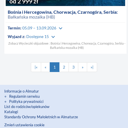
od 2 999 zł
Bośnia i Hercegowina, Chorwacja, Czarnogóra, Serbia:
Bałkańska mozaika (HB)
keyboard_arrow_down
Termin:
05.09 – 13.09.2026
keyboard_arrow_down
Wyjazd z:
Dostępne 15
Zobacz Wycieczki objazdowe : Bośnia i Hercegowina, Chorwacja, Czarnogóra, Serbia -
Bałkańska mozaika (HB)
|«
«
1
2
3
»
»|
Informacje o Almatur
Regulamin serwisu
Polityka prywatności
List do rodziców/opiekunów
Katalogi
Standardy Ochrony Małoletnich w Almaturze
Zmień ustawienia cookie