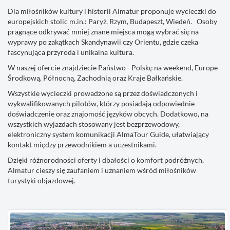
Dla miłośników kultury i historii Almatur proponuje wycieczki do
europejskich stolic m.in.: Paryż, Rzym, Budapeszt, Wiedeń. Osoby
pragnące odkrywać mniej znane miejsca mogą wybrać się na
wyprawy po zakątkach Skandynawii czy Orientu, gdzie czeka
fascynująca przyroda i unikalna kultura.
W naszej ofercie znajdziecie Państwo - Polskę na weekend, Europe
Środkową, Północną, Zachodnią oraz Kraje Bałkańskie.
Wszystkie wycieczki prowadzone są przez doświadczonych i
wykwalifikowanych pilotów, którzy posiadają odpowiednie
doświadczenie oraz znajomość języków obcych. Dodatkowo, na
wszystkich wyjazdach stosowany jest bezprzewodowy,
elektroniczny system komunikacji AlmaTour Guide, ułatwiający
kontakt między przewodnikiem a uczestnikami.
Dzięki różnorodności oferty i dbałości o komfort podróżnych,
Almatur cieszy się zaufaniem i uznaniem wśród miłośników
turystyki objazdowej.