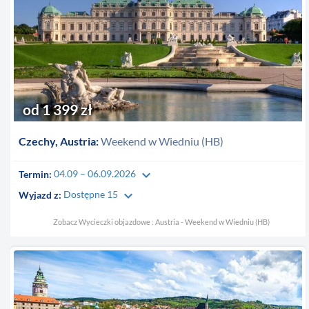
od 1 399 zł
Czechy, Austria:
Weekend w Wiedniu (HB)
keyboard_arrow_down
Termin:
04.09 – 06.09.2026
keyboard_arrow_down
Wyjazd z:
Dostępne 15
Zobacz Wycieczki objazdowe : Austria - Weekend w Wiedniu (HB)