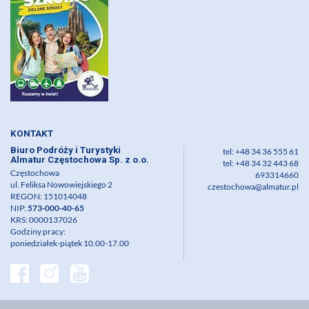
KONTAKT
Biuro Podróży i Turystyki
tel: +48 34 36 555 61
Almatur Częstochowa Sp. z o.o.
tel: +48 34 32 443 68
Częstochowa
693314660
ul. Feliksa Nowowiejskiego 2
czestochowa@almatur.pl
REGON: 151014048
NIP:
573-000-40-65
KRS: 0000137026
Godziny pracy:
poniedziałek-piątek 10.00-17.00