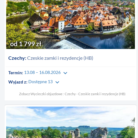
od 1 799 zł
Czechy:
Czeskie zamki i rezydencje (HB)
keyboard_arrow_down
Termin:
13.08 – 16.08.2026
keyboard_arrow_down
Wyjazd z:
Dostępne 13
Zobacz Wycieczki objazdowe : Czechy - Czeskie zamki i rezydencje (HB)