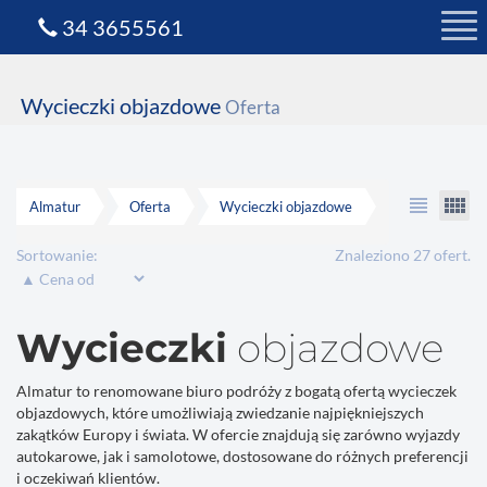
34 3655561
Wycieczki objazdowe
Oferta
view_headline
view_comfy
Almatur
Oferta
Wycieczki objazdowe
Sortowanie:
Znaleziono 27 ofert.
Wycieczki
objazdowe
Almatur to renomowane biuro podróży z bogatą ofertą wycieczek
objazdowych, które umożliwiają zwiedzanie najpiękniejszych
zakątków Europy i świata. W ofercie znajdują się zarówno wyjazdy
autokarowe, jak i samolotowe, dostosowane do różnych preferencji
i oczekiwań klientów.