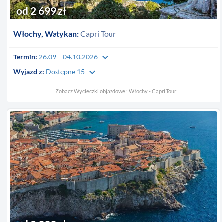
od 2 699 zł
Włochy, Watykan:
Capri Tour
keyboard_arrow_down
Termin:
26.09 – 04.10.2026
keyboard_arrow_down
Wyjazd z:
Dostępne 15
Zobacz Wycieczki objazdowe : Włochy - Capri Tour