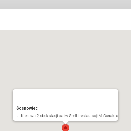
2, 42-200 Częstochowa
Sosnowiec
ul. Kresowa 2, obok stacji paliw Shell i restauracji McDonald's