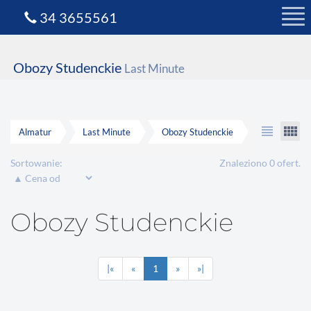
34 3655561
Obozy Studenckie
Last Minute
view_headline
view_comfy
Almatur
Last Minute
Obozy Studenckie
Sortowanie:
Znaleziono 0 ofert.
Obozy Studenckie
|«
«
1
»
»|