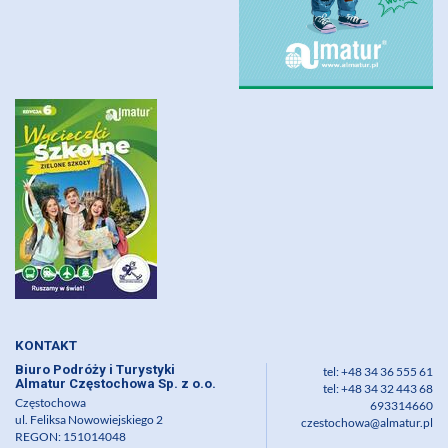
KONTAKT
Biuro Podróży i Turystyki
tel: +48 34 36 555 61
Almatur Częstochowa Sp. z o.o.
tel: +48 34 32 443 68
Częstochowa
693314660
ul. Feliksa Nowowiejskiego 2
czestochowa@almatur.pl
REGON: 151014048