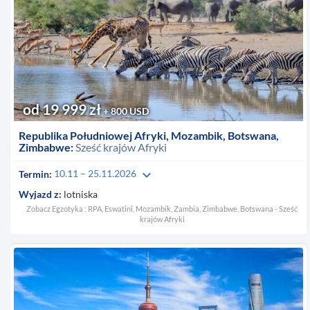
od 19 999 zł
+ 800 USD
Republika Południowej Afryki, Mozambik, Botswana,
Zimbabwe:
Sześć krajów Afryki
keyboard_arrow_down
Termin:
10.11 – 25.11.2026
Wyjazd z:
lotniska
Zobacz Egzotyka : RPA, Eswatini, Mozambik, Zambia, Zimbabwe, Botswana - Sześć
krajów Afryki