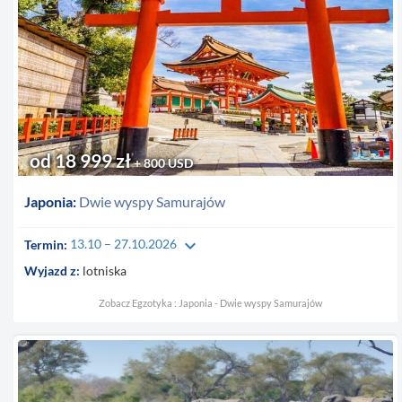
od 18 999 zł
+ 800 USD
Japonia:
Dwie wyspy Samurajów
keyboard_arrow_down
Termin:
13.10 – 27.10.2026
Wyjazd z:
lotniska
Zobacz Egzotyka : Japonia - Dwie wyspy Samurajów