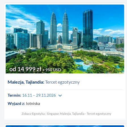
od 14 999 zł
+ 950 USD
Malezja, Tajlandia:
Tercet egzotyczny
keyboard_arrow_down
Termin:
16.11 – 29.11.2026
Wyjazd z:
lotniska
Zobacz Egzotyka : Singapur, Malezja, Tajlandia - Tercet egzotyczny