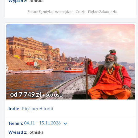
Wyjazd z:
lotniska
Zobacz Egzotyka : Azerbejdżan - Gruzja - Piękno Zakaukazia
od 7 749 zł
+ 600 USD
Indie:
Pięć pereł Indii
keyboard_arrow_down
Termin:
04.11 – 15.11.2026
Wyjazd z:
lotniska