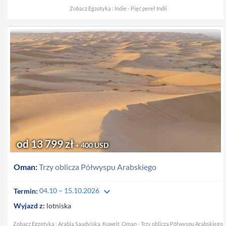
Zobacz Egzotyka : Indie - Pięć pereł Indii
od 13 799 zł
+ 400 USD
Oman:
Trzy oblicza Półwyspu Arabskiego
keyboard_arrow_down
Termin:
04.10 – 15.10.2026
Wyjazd z:
lotniska
Zobacz Egzotyka : Arabia Saudyjska, Kuwejt, Oman - Trzy oblicza Półwyspu Arabskiego