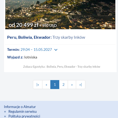
od 20 499 zł
+ 950 USD
Peru, Boliwia, Ekwador:
Trzy skarby Inków
keyboard_arrow_down
Termin:
29.04 – 15.05.2027
Wyjazd z:
lotniska
Zobacz Egzotyka : Boliwia, Peru, Ekwador - Trzy skarby Inków
|«
«
1
2
»
»|
Informacje o Almatur
Regulamin serwisu
Polityka prywatności