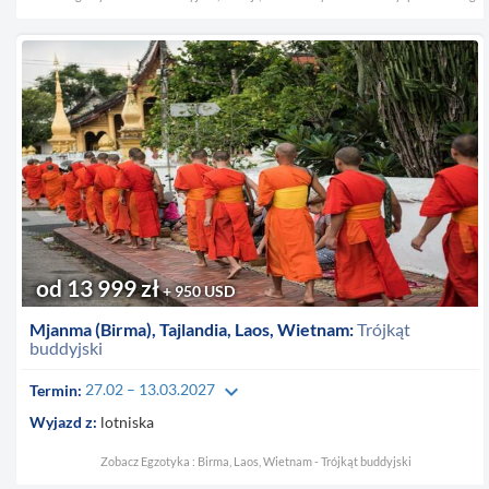
od 13 999 zł
+ 950 USD
Mjanma (Birma), Tajlandia, Laos, Wietnam:
Trójkąt
buddyjski
keyboard_arrow_down
Termin:
27.02 – 13.03.2027
Wyjazd z:
lotniska
Zobacz Egzotyka : Birma, Laos, Wietnam - Trójkąt buddyjski