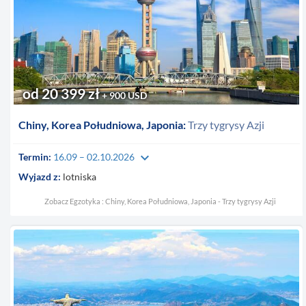
od 20 399 zł
+ 900 USD
Chiny, Korea Południowa, Japonia:
Trzy tygrysy Azji
keyboard_arrow_down
Termin:
16.09 – 02.10.2026
Wyjazd z:
lotniska
Zobacz Egzotyka : Chiny, Korea Południowa, Japonia - Trzy tygrysy Azji