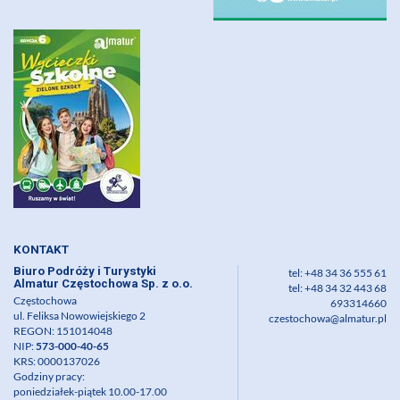
KONTAKT
Biuro Podróży i Turystyki
tel: +48 34 36 555 61
Almatur Częstochowa Sp. z o.o.
tel: +48 34 32 443 68
Częstochowa
693314660
ul. Feliksa Nowowiejskiego 2
czestochowa@almatur.pl
REGON: 151014048
NIP:
573-000-40-65
KRS: 0000137026
Godziny pracy:
poniedziałek-piątek 10.00-17.00