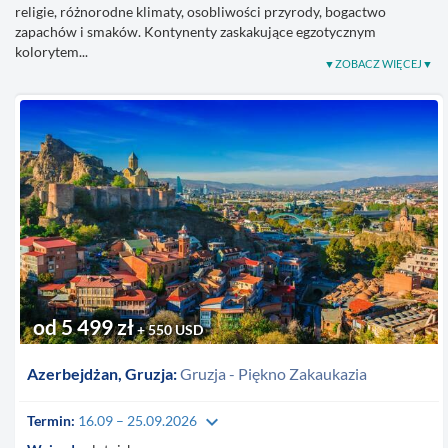
religie, różnorodne klimaty, osobliwości przyrody, bogactwo
zapachów i smaków. Kontynenty zaskakujące egzotycznym
kolorytem...
od 5 499 zł
+ 550 USD
Azerbejdżan, Gruzja:
Gruzja - Piękno Zakaukazia
keyboard_arrow_down
Termin:
16.09 – 25.09.2026