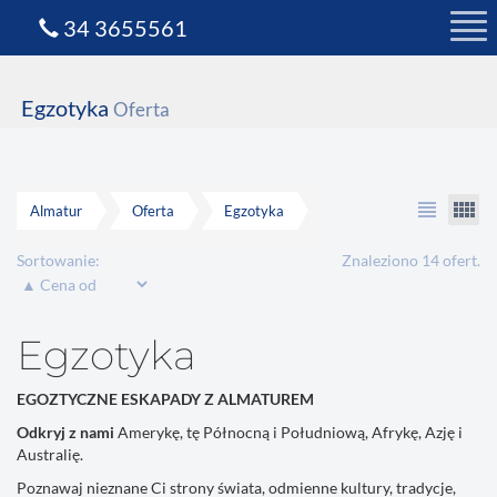
34 3655561
Egzotyka
Oferta
view_headline
view_comfy
Almatur
Oferta
Egzotyka
Sortowanie:
Znaleziono 14 ofert.
Egzotyka
EGOZTYCZNE ESKAPADY Z ALMATUREM
Odkryj z nami
Amerykę, tę Północną i Południową, Afrykę, Azję i
Australię.
Poznawaj nieznane Ci strony świata, odmienne kultury, tradycje,