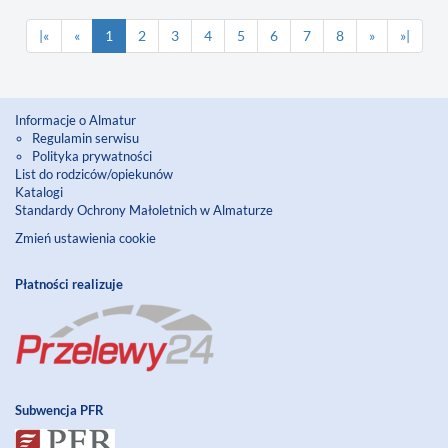
|«
«
1
2
3
4
5
6
7
8
»
»|
Informacje o Almatur
Regulamin serwisu
Polityka prywatności
List do rodziców/opiekunów
Katalogi
Standardy Ochrony Małoletnich w Almaturze
Zmień ustawienia cookie
Płatności realizuje
Subwencja PFR