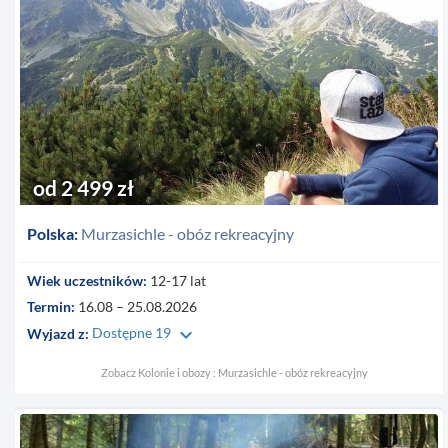
od 2 499 zł
Polska:
Murzasichle - obóz rekreacyjny
Wiek uczestników:
12-17 lat
Termin:
16.08 – 25.08.2026
keyboard_arrow_down
Wyjazd z:
Dostępne 19
Zobacz Kolonie i obozy : Murzasichle - obóz rekreacyjny