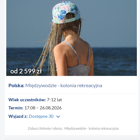
od 2 599 zł
Polska:
Międzywodzie - kolonia rekreacyjna
Wiek uczestników:
7-12 lat
Termin:
17.08 – 26.08.2026
keyboard_arrow_down
Wyjazd z:
Dostępne 30
Zobacz Kolonie i obozy : Międzywodzie - kolonia rekreacyjna