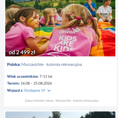
od 2 499 zł
Polska:
Murzasichle - kolonia rekreacyjna
Wiek uczestników:
7-11 lat
Termin:
16.08 – 25.08.2026
keyboard_arrow_down
Wyjazd z:
Dostępne 19
Zobacz Kolonie i obozy : Murzasichle - kolonia rekreacyjna