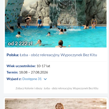
od 2 222 zł
Polska:
Łeba - obóz rekreacyjny. Wypoczynek Bez Kitu
Wiek uczestników:
10-17 lat
Termin:
18.08 – 27.08.2026
keyboard_arrow_down
Wyjazd z:
Dostępne 31
Zobacz Kolonie i obozy : Łeba - obóz rekreacyjny. Wypoczynek Bez Kitu