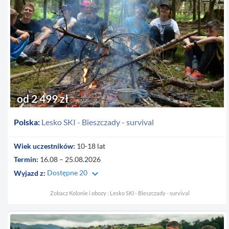
od 2 499 zł
Polska:
Lesko SKI - Bieszczady - survival
Wiek uczestników:
10-18 lat
Termin:
16.08 – 25.08.2026
keyboard_arrow_down
Wyjazd z:
Dostępne 20
Zobacz Kolonie i obozy : Lesko SKI - Bieszczady - survival