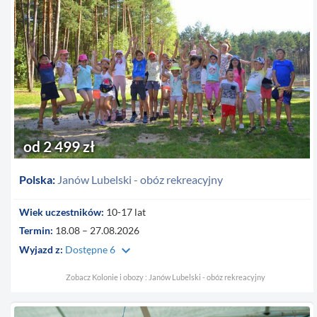
od 2 499 zł
Polska:
Janów Lubelski - obóz rekreacyjny
Wiek uczestników:
10-17 lat
Termin:
18.08 – 27.08.2026
keyboard_arrow_down
Wyjazd z:
Dostępne 6
Zobacz Kolonie i obozy : Janów Lubelski - obóz rekreacyjny