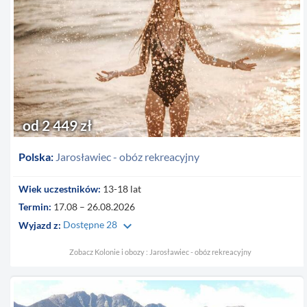
od 2 449 zł
Polska:
Jarosławiec - obóz rekreacyjny
Wiek uczestników:
13-18 lat
Termin:
17.08 – 26.08.2026
keyboard_arrow_down
Wyjazd z:
Dostępne 28
Zobacz Kolonie i obozy : Jarosławiec - obóz rekreacyjny