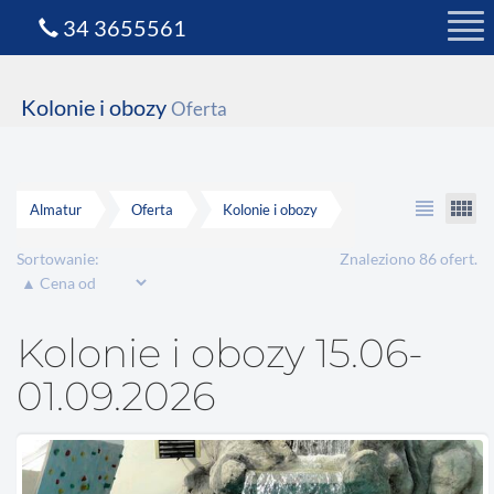
34 3655561
Kolonie i obozy
Oferta
view_headline
view_comfy
Almatur
Oferta
Kolonie i obozy
Sortowanie:
Znaleziono 86 ofert.
Kolonie i obozy 15.06-
01.09.2026