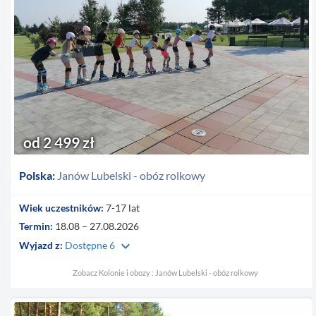
od 2 499 zł
Polska:
Janów Lubelski - obóz rolkowy
Wiek uczestników:
7-17 lat
Termin:
18.08 – 27.08.2026
keyboard_arrow_down
Wyjazd z:
Dostępne 6
Zobacz Kolonie i obozy : Janów Lubelski - obóz rolkowy