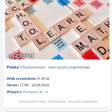
od 2 599 zł
Polska:
Międzywodzie - obóz języka angielskiego
Wiek uczestników:
8-18 lat
Termin:
17.08 – 26.08.2026
keyboard_arrow_down
Wyjazd z:
Dostępne 30
Zobacz Kolonie i obozy : Międzywodzie - obóz języka angielskiego