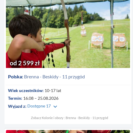
od 2 599 zł
Polska:
Brenna - Beskidy - 11 przygód
Wiek uczestników:
10-17 lat
Termin:
16.08 – 25.08.2026
keyboard_arrow_down
Wyjazd z:
Dostępne 17
Zobacz Kolonie i obozy : Brenna - Beskidy - 11 przygód