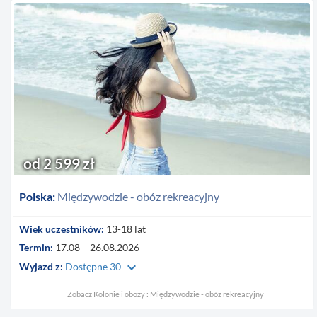
od 2 599 zł
Polska:
Międzywodzie - obóz rekreacyjny
Wiek uczestników:
13-18 lat
Termin:
17.08 – 26.08.2026
keyboard_arrow_down
Wyjazd z:
Dostępne 30
Zobacz Kolonie i obozy : Międzywodzie - obóz rekreacyjny