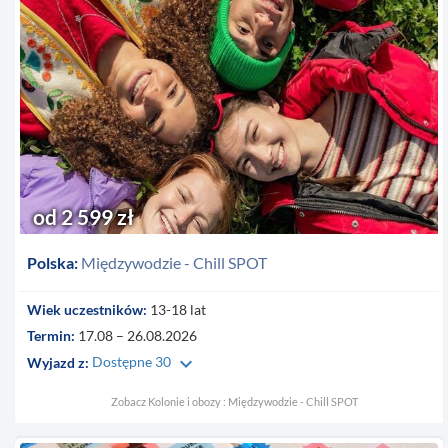
od 2 599 zł
Polska:
Międzywodzie - Chill SPOT
Wiek uczestników:
13-18 lat
Termin:
17.08 – 26.08.2026
keyboard_arrow_down
Wyjazd z:
Dostępne 30
Zobacz Kolonie i obozy : Międzywodzie - Chill SPOT