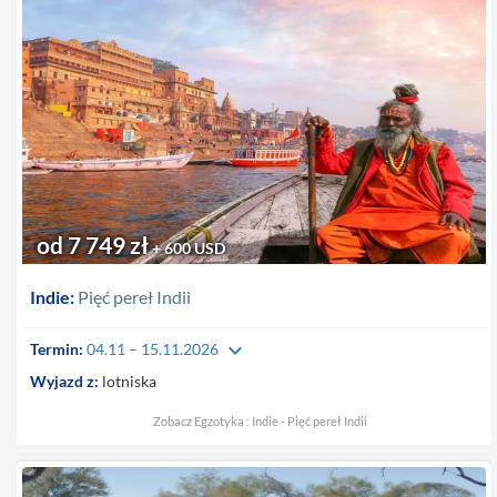
od 7 749 zł
+ 600 USD
Indie:
Pięć pereł Indii
keyboard_arrow_down
Termin:
04.11 – 15.11.2026
Wyjazd z:
lotniska
Zobacz Egzotyka : Indie - Pięć pereł Indii