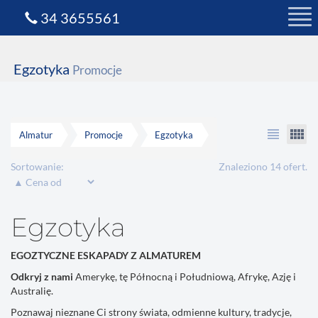
34 3655561
Egzotyka
Promocje
view_headline
view_comfy
Almatur
Promocje
Egzotyka
Sortowanie:
Znaleziono 14 ofert.
Egzotyka
EGOZTYCZNE ESKAPADY Z ALMATUREM
Odkryj z nami
Amerykę, tę Północną i Południową, Afrykę, Azję i
Australię.
Poznawaj nieznane Ci strony świata, odmienne kultury, tradycje,