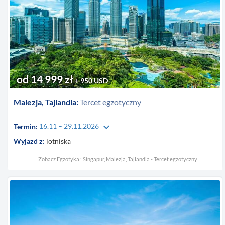
od 14 999 zł
+ 950 USD
Malezja, Tajlandia:
Tercet egzotyczny
keyboard_arrow_down
Termin:
16.11 – 29.11.2026
Wyjazd z:
lotniska
Zobacz Egzotyka : Singapur, Malezja, Tajlandia - Tercet egzotyczny