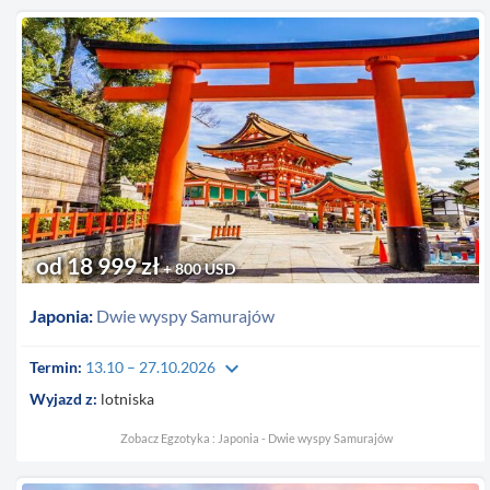
od 18 999 zł
+ 800 USD
Japonia:
Dwie wyspy Samurajów
keyboard_arrow_down
Termin:
13.10 – 27.10.2026
Wyjazd z:
lotniska
Zobacz Egzotyka : Japonia - Dwie wyspy Samurajów