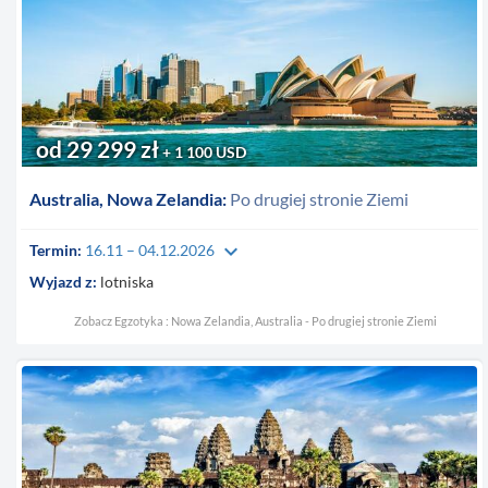
od 29 299 zł
+ 1 100 USD
Australia, Nowa Zelandia:
Po drugiej stronie Ziemi
keyboard_arrow_down
Termin:
16.11 – 04.12.2026
Wyjazd z:
lotniska
Zobacz Egzotyka : Nowa Zelandia, Australia - Po drugiej stronie Ziemi