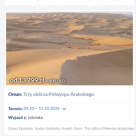
od 13 799 zł
+ 400 USD
Oman:
Trzy oblicza Półwyspu Arabskiego
keyboard_arrow_down
Termin:
04.10 – 15.10.2026
Wyjazd z:
lotniska
Zobacz Egzotyka : Arabia Saudyjska, Kuwejt, Oman - Trzy oblicza Półwyspu Arabskiego