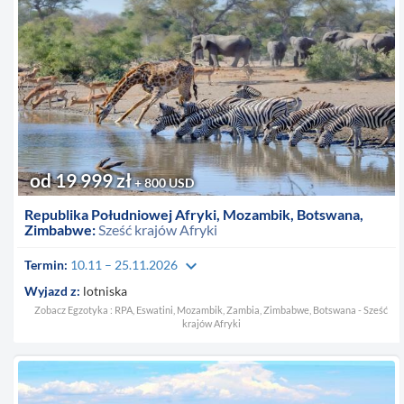
od 19 999 zł
+ 800 USD
Republika Południowej Afryki, Mozambik, Botswana,
Zimbabwe:
Sześć krajów Afryki
keyboard_arrow_down
Termin:
10.11 – 25.11.2026
Wyjazd z:
lotniska
Zobacz Egzotyka : RPA, Eswatini, Mozambik, Zambia, Zimbabwe, Botswana - Sześć
krajów Afryki