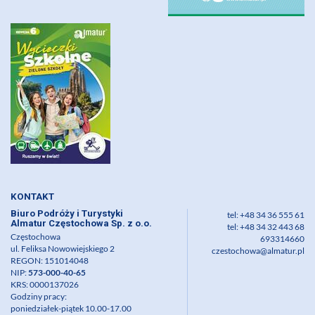
KONTAKT
Biuro Podróży i Turystyki
tel: +48 34 36 555 61
Almatur Częstochowa Sp. z o.o.
tel: +48 34 32 443 68
Częstochowa
693314660
ul. Feliksa Nowowiejskiego 2
czestochowa@almatur.pl
REGON: 151014048
NIP:
573-000-40-65
KRS: 0000137026
Godziny pracy:
poniedziałek-piątek 10.00-17.00