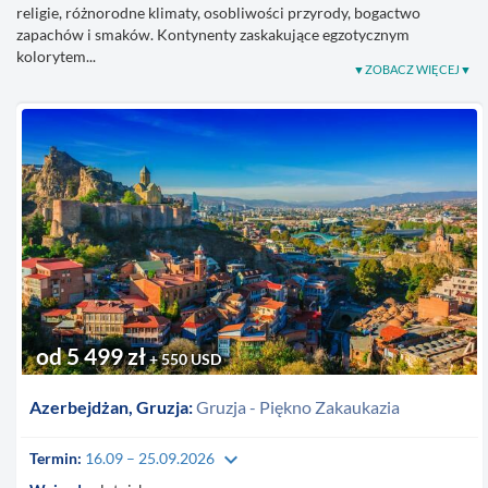
religie, różnorodne klimaty, osobliwości przyrody, bogactwo
zapachów i smaków. Kontynenty zaskakujące egzotycznym
kolorytem...
od 5 499 zł
+ 550 USD
Azerbejdżan, Gruzja:
Gruzja - Piękno Zakaukazia
keyboard_arrow_down
Termin:
16.09 – 25.09.2026