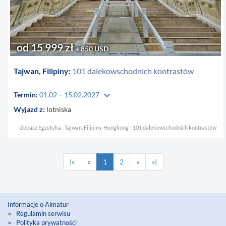
od 15 999 zł
+ 850 USD
Tajwan, Filipiny:
101 dalekowschodnich kontrastów
keyboard_arrow_down
Termin:
01.02 – 15.02.2027
Wyjazd z:
lotniska
Zobacz Egzotyka : Tajwan, Filipiny, Hongkong - 101 dalekowschodnich kontrastów
|«
«
1
2
»
»|
Informacje o Almatur
Regulamin serwisu
Polityka prywatności