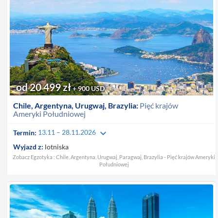
od 20 499 zł
+ 900 USD
Chile, Argentyna, Urugwaj, Brazylia:
Pięć krajów
Ameryki Południowej
keyboard_arrow_down
Termin:
13.11 – 28.11.2026
Wyjazd z:
lotniska
Zobacz Egzotyka : Chile, Argentyna, Urugwaj, Paragwaj, Brazylia - Pięć krajów Ameryki
Południowej