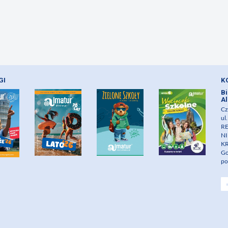
GI
K
Bi
Al
Cz
ul
RE
NI
KR
Go
po