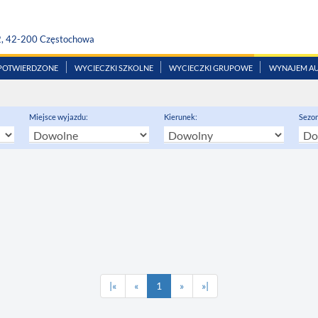
2, 42-200 Częstochowa
 POTWIERDZONE
WYCIECZKI SZKOLNE
WYCIECZKI GRUPOWE
WYNAJEM A
Miejsce wyjazdu:
Kierunek:
Sezon
|«
«
1
»
»|