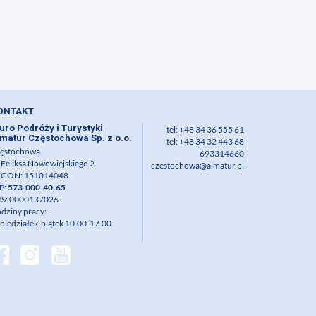
ONTAKT
uro Podróży i Turystyki
tel: +48 34 36 555 61
matur Częstochowa Sp. z o.o.
tel: +48 34 32 443 68
ęstochowa
693314660
. Feliksa Nowowiejskiego 2
czestochowa@almatur.pl
GON: 151014048
P:
573-000-40-65
S: 0000137026
dziny pracy:
niedziałek-piątek 10.00-17.00