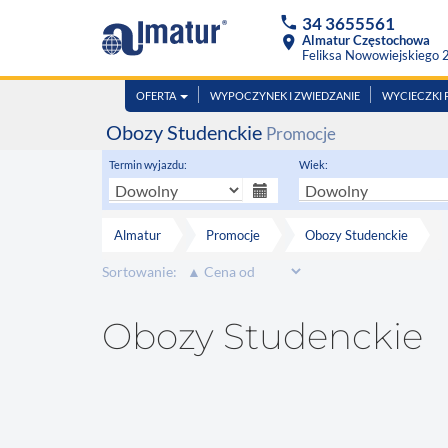
phone
34 3655561
location_on
Almatur Częstochowa
Feliksa Nowowiejskiego 
OFERTA
WYPOCZYNEK I ZWIEDZANIE
WYCIECZKI
Obozy Studenckie
Promocje
Termin wyjazdu:
Wiek:
Almatur
Promocje
Obozy Studenckie
Sortowanie:
Obozy Studenckie